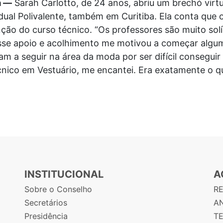
a —
Sarah Carlotto, de 24 anos, abriu um brechó virt
dual Polivalente, também em Curitiba. Ela conta que 
ão do curso técnico. “Os professores são muito solí
esse apoio e acolhimento me motivou a começar alguma
 a seguir na área da moda por ser difícil conseguir
ico em Vestuário, me encantei. Era exatamente o que
INSTITUCIONAL
A
Sobre o Conselho
R
Secretários
AN
Presidência
T