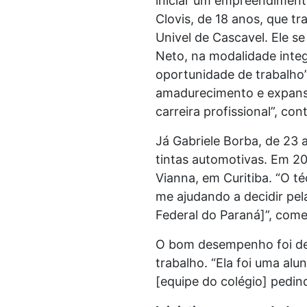
iniciar um empreendiment
Clovis, de 18 anos, que t
Univel de Cascavel. Ele 
Neto, na modalidade integ
oportunidade de trabalho”
amadurecimento e expansã
carreira profissional”, con
Já Gabriele Borba, de 23 
tintas automotivas. Em 20
Vianna, em Curitiba. “O t
me ajudando a decidir pe
Federal do Paraná]”, com
O bom desempenho foi dec
trabalho. “Ela foi uma a
[equipe do colégio] pedind