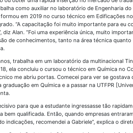
o ou obter uma rápida inserção no mercado de traba
rabalha como auxiliar no laboratório de Engenharia d
se formou em 2019 no curso técnico em Edificações n
rado. “A capacitação foi muito importante para eu c
, diz Alan. “Foi uma experiência única, muito importa
o de conhecimentos, tanto na área técnica quanto
ta.
anos, trabalha em um laboratório da multinacional Ti
18, ela concluiu o cursou o técnico em Química no Col
écnico me abriu portas. Comecei para ver se gostava 
la graduação em Química e a passar na UTFPR [Unive
enta.
isivo para que a estudante ingressasse tão rapida
luna bem qualificada. Então, quando empresas entrar
o indicações, recomendei a Gabriele”, explica o dire