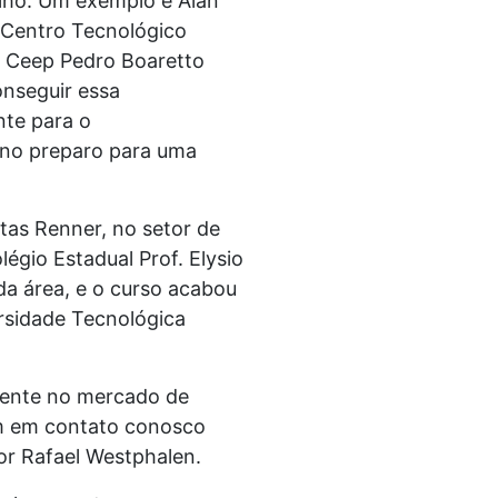
lho. Um exemplo é Alan
o Centro Tecnológico
o Ceep Pedro Boaretto
onseguir essa
nte para o
 no preparo para uma
ntas Renner, no setor de
égio Estadual Prof. Elysio
da área, e o curso acabou
rsidade Tecnológica
mente no mercado de
am em contato conosco
tor Rafael Westphalen.