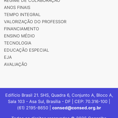
REGIME DE COLABORAÇÃO
ANOS FINAIS
TEMPO INTEGRAL
VALORIZAÇÃO DO PROFESSOR
FINANCIAMENTO
ENSINO MÉDIO
TECNOLOGIA
EDUCAÇÃO ESPECIAL
EJA
AVALIAÇÃO
Edifício Brasil 21. SHS, Quadra 6, Conjunto A, Bloco A,
Sala 103 - Asa Sul, Brasília - DF | CEP: 70.316-100 |
(61) 2195-8650 |
consed@consed.org.br