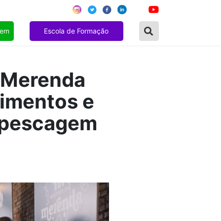
gem
Escola de Formação
a Merenda
limentos e
repescagem