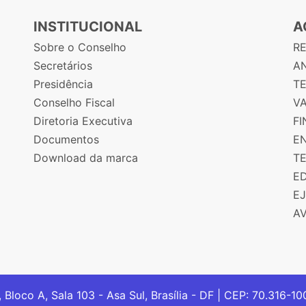
INSTITUCIONAL
A
Sobre o Conselho
R
Secretários
AN
Presidência
T
Conselho Fiscal
V
Diretoria Executiva
F
Documentos
E
Download da marca
T
E
E
A
, Bloco A, Sala 103 - Asa Sul, Brasília - DF | CEP: 70.316-1