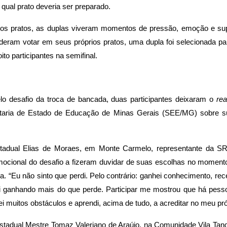
qual prato deveria ser preparado.
s pratos, as duplas viveram momentos de pressão, emoção e supe
eram votar em seus próprios pratos, uma dupla foi selecionada pa
o participantes na semifinal.
elo desafio da troca de bancada, duas participantes deixaram o
rea
aria de Estado de Educação de Minas Gerais (SEE/MG) sobre sua
Estadual Elias de Moraes, em Monte Carmelo, representante da S
ocional do desafio a fizeram duvidar de suas escolhas no momento
da. “Eu não sinto que perdi. Pelo contrário: ganhei conhecimento, rec
i ganhando mais do que perde. Participar me mostrou que há pess
i muitos obstáculos e aprendi, acima de tudo, a acreditar no meu próp
tadual Mestre Tomaz Valeriano de Araújo, na Comunidade Vila Tanq