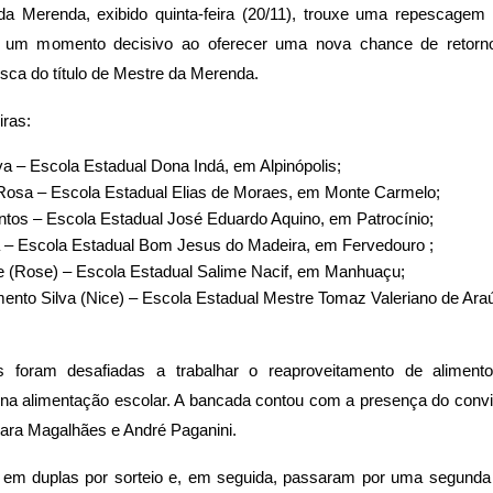
 Merenda, exibido quinta-feira (20/11), trouxe uma repescagem e
u um momento decisivo ao oferecer uma nova chance de retorno
usca do título de Mestre da Merenda.
iras:
lva – Escola Estadual Dona Indá, em Alpinópolis;
 Rosa – Escola Estadual Elias de Moraes, em Monte Carmelo;
tos – Escola Estadual José Eduardo Aquino, em Patrocínio;
ra – Escola Estadual Bom Jesus do Madeira, em Fervedouro ;
 (Rose) – Escola Estadual Salime Nacif, em Manhuaçu;
nto Silva (Nice) – Escola Estadual Mestre Tomaz Valeriano de Ara
es foram desafiadas a trabalhar o reaproveitamento de aliment
de na alimentação escolar. A bancada contou com a presença do conv
Clara Magalhães e André Paganini.
s em duplas por sorteio e, em seguida, passaram por uma segunda e