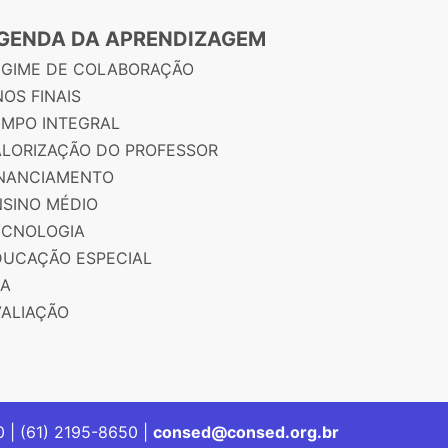
GENDA DA APRENDIZAGEM
EGIME DE COLABORAÇÃO
OS FINAIS
EMPO INTEGRAL
ALORIZAÇÃO DO PROFESSOR
INANCIAMENTO
NSINO MÉDIO
ECNOLOGIA
DUCAÇÃO ESPECIAL
JA
VALIAÇÃO
00 | (61) 2195-8650 |
consed@consed.org.br