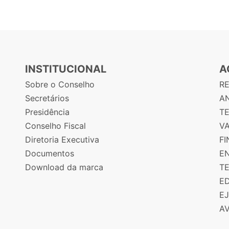
INSTITUCIONAL
A
Sobre o Conselho
R
Secretários
AN
Presidência
T
Conselho Fiscal
V
Diretoria Executiva
F
Documentos
E
Download da marca
T
E
E
A