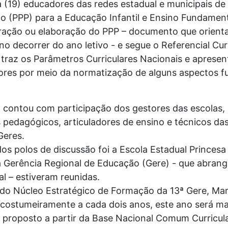
a (19) educadores das redes estadual e municipais de
co (PPP) para a Educação Infantil e Ensino Fundamen
oração ou elaboração do PPP – documento que orient
no decorrer do ano letivo - e segue o Referencial Cu
raz os Parâmetros Curriculares Nacionais e apresent
dores por meio da normatização de alguns aspectos f
 contou com participação dos gestores das escolas, 
edagógicos, articuladores de ensino e técnicos das
Geres.
s polos de discussão foi a Escola Estadual Princesa
a Gerência Regional de Educação (Gere) - que abran
al – estiveram reunidas.
do Núcleo Estratégico de Formação da 13ª Gere, Mari
costumeiramente a cada dois anos, este ano será ma
o proposto a partir da Base Nacional Comum Curricul