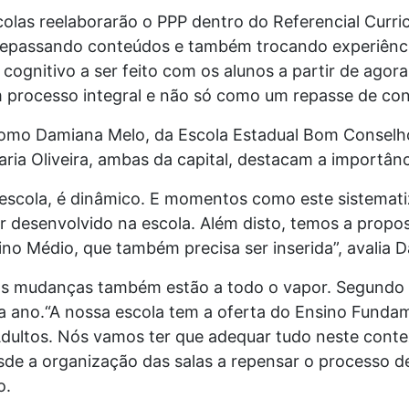
scolas reelaborarão o PPP dentro do Referencial Curric
epassando conteúdos e também trocando experiência
cognitivo a ser feito com os alunos a partir de agor
 processo integral e não só como um repasse de cont
omo Damiana Melo, da Escola Estadual Bom Conselho 
aria Oliveira, ambas da capital, destacam a importâ
 escola, é dinâmico. E momentos como este sistemat
r desenvolvido na escola. Além disto, temos a propos
ino Médio, que também precisa ser inserida”, avalia 
 as mudanças também estão a todo o vapor. Segundo o
a ano.“A nossa escola tem a oferta do Ensino Fundam
dultos. Nós vamos ter que adequar tudo neste contex
sde a organização das salas a repensar o processo d
o.