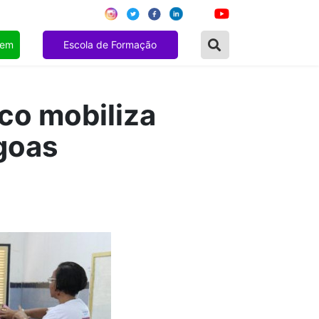
gem
Escola de Formação
ico mobiliza
goas