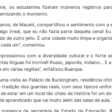
te, os estudantes fizeram inúmeros registros par
ternizando o momento.
 anos, de Maceió, compartilhou o sentimento com a e
algo irreal, que eu não fazia parte daquela cena! E
do de outro jeito. É uma cidade muito limpa e organi
a cada um", comentou.
pressionou com a diversidade cultural e o forte sen
tas línguas foi incrível! Russo, japonês, indiano... 
a em várias regiões”, enfatizou Buarque.
ma visita ao Palácio de Buckingham, residência ofici
 tradição dos guardas reais, com seus típicos unif
de estar em um local tão cheio de história foi um do
de aprendizado que vai muito além das salas de aula.
presença da secretária de Estado da Educação, 