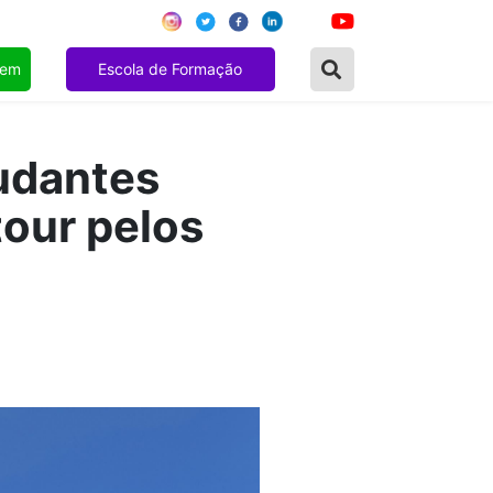
gem
Escola de Formação
udantes
tour pelos