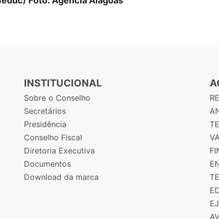
 Seduc/ Foto: Agência Alagoas
INSTITUCIONAL
A
Sobre o Conselho
R
Secretários
AN
Presidência
T
Conselho Fiscal
V
Diretoria Executiva
F
Documentos
E
Download da marca
T
E
E
A