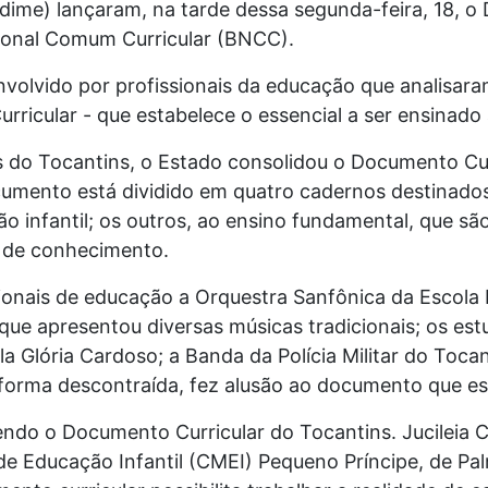
dime) lançaram, na tarde dessa segunda-feira, 18, o
ional Comum Curricular (BNCC).
volvido por profissionais da educação que analisara
ricular - que estabelece o essencial a ser ensinado a
do Tocantins, o Estado consolidou o Documento Curr
umento está dividido em quatro cadernos destinados
 infantil; os outros, ao ensino fundamental, que sã
a de conhecimento.
ionais de educação a Orquestra Sanfônica da Escola E
 que apresentou diversas músicas tradicionais; os 
la Glória Cardoso; a Banda da Polícia Militar do Toca
e forma descontraída, fez alusão ao documento que e
endo o Documento Curricular do Tocantins. Jucileia 
 de Educação Infantil (CMEI) Pequeno Príncipe, de Pa