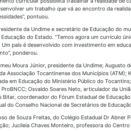
ento curricular possibilita trabalhar a realidade de 
envolver um trabalho que vá ao encontro da realida
ssidades”, pontuou.
esidente da Undime e secretário de Educação do mun
 Educação do Estado. “Temos agora um currículo úni
. Um país é desenvolvido com investimento em edu
nto”, ponderou.
meu Moura Júnior, presidente da Undime; Augusto de
te da Associação Tocantinense dos Municípios (ATM)
ada em Educação do Ministério Público do Tocantins
roBNCC; Osvaldo Soares Neto, articulador da Uniã
 Bitar, coordenador do Fórum Estadual de Educação 
dual do Conselho Nacional de Secretários de Educa
o de Souza Freitas, do Colégio Estadual Dr Abner Pa
ção; Jucileia Chaves Monteiro, professora do Centro 