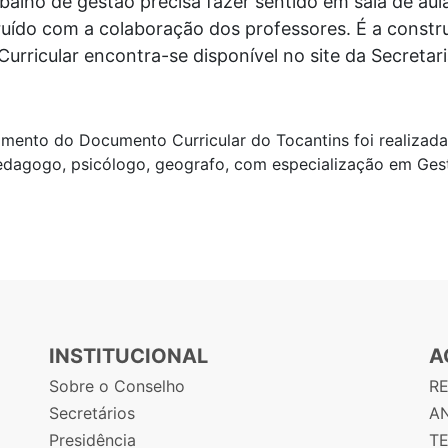
balho de gestão precisa fazer sentido em sala de au
ruído com a colaboração dos professores. É a constru
icular encontra-se disponível no site da Secretaria
nto do Documento Curricular do Tocantins foi realizada 
o pedagogo, psicólogo, geografo, com especialização em G
INSTITUCIONAL
A
Sobre o Conselho
R
Secretários
AN
Presidência
T