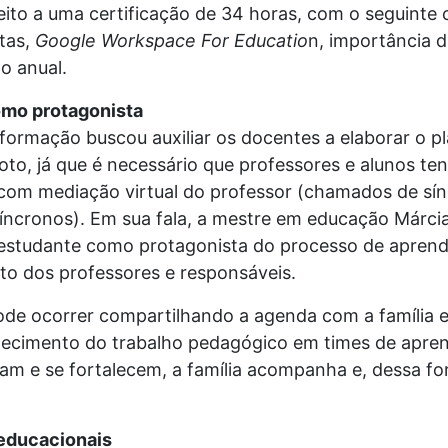
reito a uma certificação de 34 horas, com o seguint
tas,
Google Workspace For Educatio
n, importância 
o anual.
mo protagonista
 formação buscou auxiliar os docentes a elaborar o 
to, já que é necessário que professores e alunos te
com mediação virtual do professor (chamados de sín
íncronos). Em sua fala, a mestre em educação Márci
 estudante como protagonista do processo de apren
 dos professores e responsáveis.
 ocorrer compartilhando a agenda com a família e 
alecimento do trabalho pedagógico em times de apre
ipam e se fortalecem, a família acompanha e, dessa fo
 educacionais