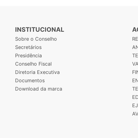
INSTITUCIONAL
A
Sobre o Conselho
R
Secretários
AN
Presidência
T
Conselho Fiscal
V
Diretoria Executiva
F
Documentos
E
Download da marca
T
E
E
A