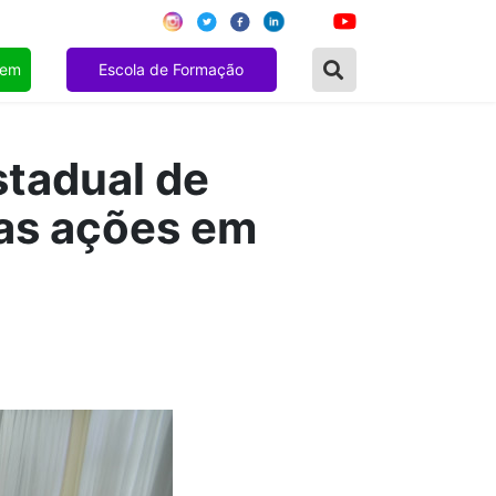
gem
Escola de Formação
stadual de
nas ações em