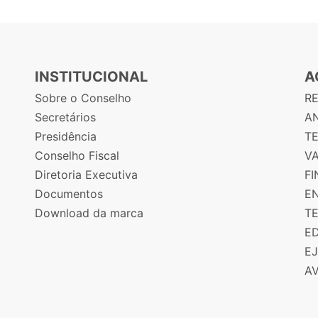
INSTITUCIONAL
A
Sobre o Conselho
R
Secretários
AN
Presidência
T
Conselho Fiscal
V
Diretoria Executiva
F
Documentos
E
Download da marca
T
E
E
A