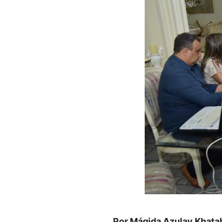
Por Mágida Azulay Khat