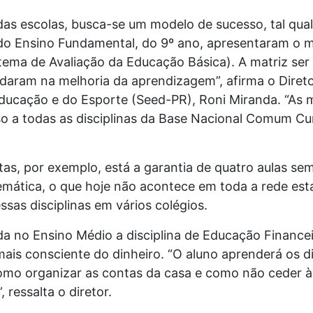
das escolas, busca-se um modelo de sucesso, tal qua
do Ensino Fundamental, do 9º ano, apresentaram o
stema de Avaliação da Educação Básica). A matriz ser
daram na melhoria da aprendizagem”, afirma o Diret
Educação e do Esporte (Seed-PR), Roni Miranda. “A
o a todas as disciplinas da Base Nacional Comum Cur
stas, por exemplo, está a garantia de quatro aulas se
mática, o que hoje não acontece em toda a rede estad
as disciplinas em vários colégios.
da no Ensino Médio a disciplina de Educação Finance
ais consciente do dinheiro. “O aluno aprenderá os di
omo organizar as contas da casa e como não ceder 
 ressalta o diretor.