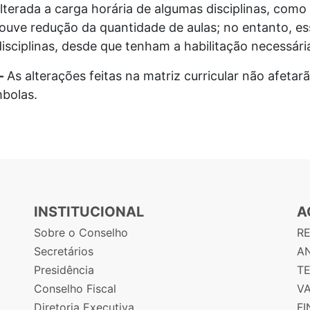
 alterada a carga horária de algumas disciplinas, como 
houve redução da quantidade de aulas; no entanto, e
disciplinas, desde que tenham a habilitação necessári
–
As alterações feitas na matriz curricular não afetar
mbolas.
INSTITUCIONAL
A
Sobre o Conselho
R
Secretários
AN
Presidência
T
Conselho Fiscal
V
Diretoria Executiva
F