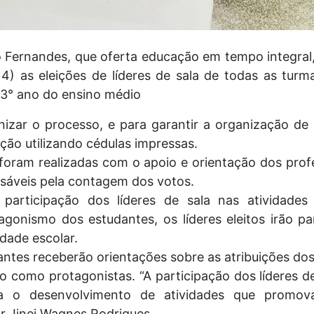
o Fernandes, que oferta educação em tempo integral
(14) as eleições de líderes de sala de todas as tur
 3° ano do ensino médio
izar o processo, e para garantir a organização de 
ção utilizando cédulas impressas.
 foram realizadas com o apoio e orientação dos pro
nsáveis pela contagem dos votos.
participação dos líderes de sala nas atividade
gonismo dos estudantes, os líderes eleitos irão p
idade escolar.
tes receberão orientações sobre as atribuições dos l
o como protagonistas. “A participação dos líderes de
ra o desenvolvimento de atividades que promo
or Jinei Wagnes Rodrigues.