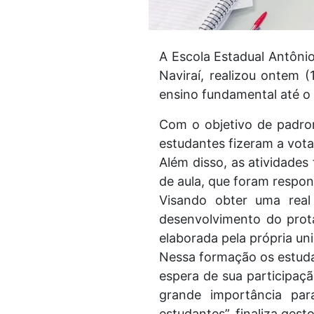
A Escola Estadual Antôni
Naviraí, realizou ontem 
ensino fundamental até o
Com o objetivo de padron
estudantes fizeram a vota
Além disso, as atividades
de aula, que foram respo
Visando obter uma real 
desenvolvimento do prota
elaborada pela própria un
Nessa formação os estudan
espera de sua participaçã
grande importância pa
estudantes”, finaliza gest