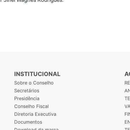
INSTITUCIONAL
A
Sobre o Conselho
R
Secretários
AN
Presidência
T
Conselho Fiscal
V
Diretoria Executiva
F
Documentos
E
Download da marca
T