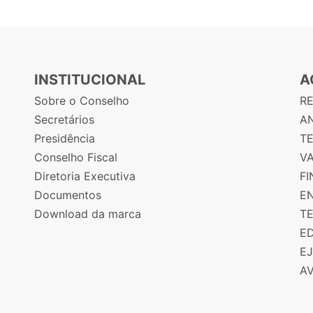
INSTITUCIONAL
A
Sobre o Conselho
R
Secretários
AN
Presidência
T
Conselho Fiscal
V
Diretoria Executiva
F
Documentos
E
Download da marca
T
E
E
A