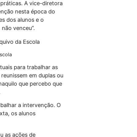
práticas. A vice-diretora
venção nesta época do
es dos alunos e o
a não venceu”.
Escola
tuais para trabalhar as
se reunissem em duplas ou
 naquilo que percebo que
.
abalhar a intervenção. O
xta, os alunos
ou as ações de