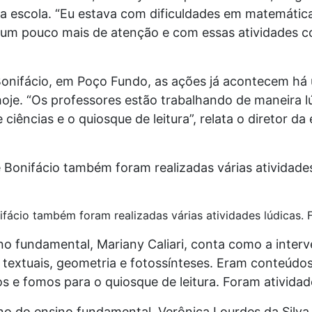
la escola. “Eu estava com dificuldades em matemátic
um pouco mais de atenção e com essas atividades c
Bonifácio, em Poço Fundo, as ações já acontecem há
 hoje. “Os professores estão trabalhando de maneira l
 ciências e o quiosque de leitura”, relata o diretor da
fácio também foram realizadas várias atividades lúdicas. 
no fundamental, Mariany Caliari, conta como a inter
extuais, geometria e fotossínteses. Eram conteúdos 
s e fomos para o quiosque de leitura. Foram atividade
no do ensino fundamental, Verônica Lourdes da Silva 