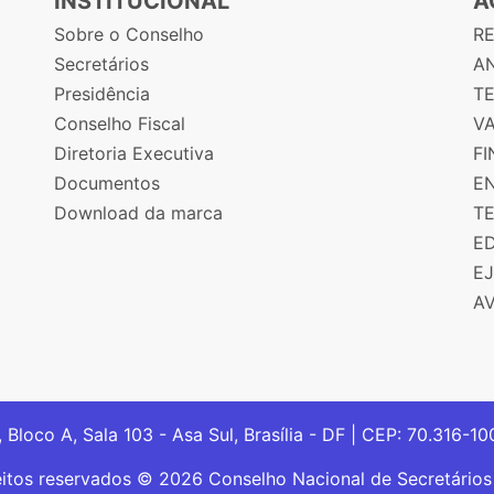
INSTITUCIONAL
A
Sobre o Conselho
R
Secretários
AN
Presidência
T
Conselho Fiscal
V
Diretoria Executiva
F
Documentos
E
Download da marca
T
E
E
A
, Bloco A, Sala 103 - Asa Sul, Brasília - DF | CEP: 70.316-1
eitos reservados © 2026 Conselho Nacional de Secretário