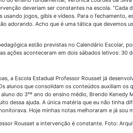
tervenção deveriam ser constantes na escola. “Cada d
os usando jogos, gibis e vídeos. Para o fechamento,
stão adorando. Acho que é uma tática que devemos us
edagógica estão previstas no Calendário Escolar, po
ras ações aconteceram em dois sábados letivos: 30 d
as, a Escola Estadual Professor Rousset já desenvo
Os alunos que consolidam os conteúdos auxiliam os
o aluno do 3°º ano do ensino médio, Brendo Kenedy 
uito dessa ajuda. A única matéria que eu não tinha di
onitorava. Hoje minhas notas melhoraram e já sou m