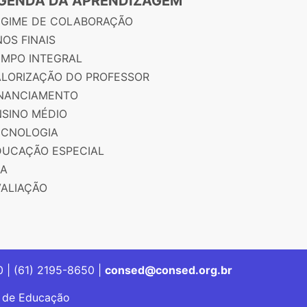
GENDA DA APRENDIZAGEM
EGIME DE COLABORAÇÃO
OS FINAIS
EMPO INTEGRAL
ALORIZAÇÃO DO PROFESSOR
INANCIAMENTO
NSINO MÉDIO
ECNOLOGIA
DUCAÇÃO ESPECIAL
JA
VALIAÇÃO
00 | (61) 2195-8650 |
consed@consed.org.br
s de Educação