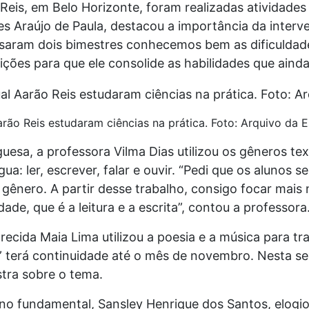
eis, em Belo Horizonte, foram realizadas atividades 
es Araújo de Paula, destacou a importância da inter
ssaram dois bimestres conhecemos bem as dificuldad
ições para que ele consolide as habilidades que aind
rão Reis estudaram ciências na prática. Foto: Arquivo da 
uesa, a professora Vilma Dias utilizou os gêneros tex
ua: ler, escrever, falar e ouvir. “Pedi que os alunos 
ênero. A partir desse trabalho, consigo focar mais
ade, que é a leitura e a escrita”, contou a professora
recida Maia Lima utilizou a poesia e a música para tr
” terá continuidade até o mês de novembro. Nesta se
tra sobre o tema.
no fundamental, Sansley Henrique dos Santos, elogi