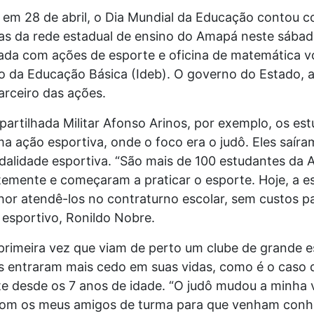
 28 de abril, o Dia Mundial da Educação contou co
as da rede estadual de ensino do Amapá neste sábad
rada com ações de esporte e oficina de matemática v
 da Educação Básica (Ideb). O governo do Estado, a
arceiro das ações.
artilhada Militar Afonso Arinos, por exemplo, os es
 ação esportiva, onde o foco era o judô. Eles saíram
alidade esportiva. “São mais de 100 estudantes da 
emente e começaram a praticar o esporte. Hoje, a e
hor atendê-los no contraturno escolar, sem custos pa
esportivo, Ronildo Nobre.
 primeira vez que viam de perto um clube de grande e
s entraram mais cedo em suas vidas, como é o caso d
te desde os 7 anos de idade. “O judô mudou a minha
com os meus amigos de turma para que venham conhe