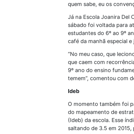
quem sabe, eu os convença
Já na Escola Joanira Del 
sábado foi voltada para a
estudantes do 6º ao 9º a
café da manhã especial e j
“No meu caso, que leciono
que caem com recorrência 
9º ano do ensino fundame
temem”, comentou com de
Ideb
O momento também foi par
do mapeamento de estraté
(Ideb) da escola. Esse índ
saltando de 3.5 em 2015, 