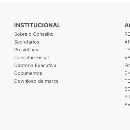
INSTITUCIONAL
A
Sobre o Conselho
R
Secretários
AN
Presidência
T
Conselho Fiscal
V
Diretoria Executiva
F
Documentos
E
Download da marca
T
E
E
A