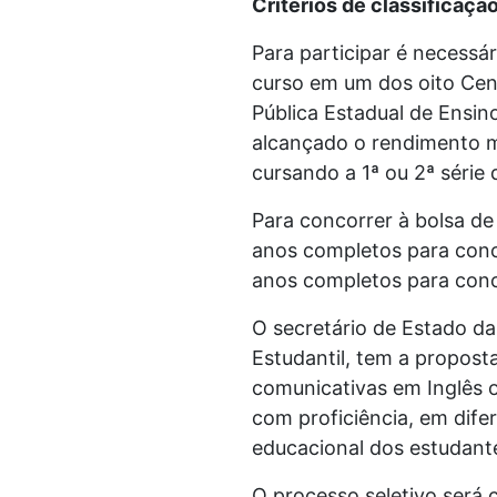
Critérios de classificaçã
Para participar é necessá
curso em um dos oito Cen
Pública Estadual de Ensino
alcançado o rendimento m
cursando a 1ª ou 2ª séri
Para concorrer à bolsa de
anos completos para conco
anos completos para conc
O secretário de Estado da
Estudantil, tem a propost
comunicativas em Inglês 
com proficiência, em dif
educacional dos estudante
O processo seletivo será c