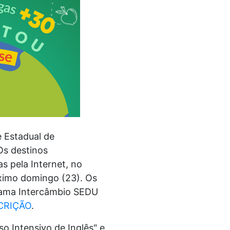
e Estadual de
Os destinos
as pela Internet, no
óximo domingo (23). Os
grama Intercâmbio SEDU
CRIÇÃO
.
so Intensivo de Inglês" e