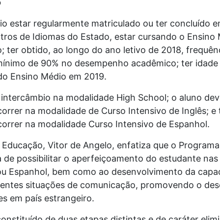
o
rio estar regularmente matriculado ou ter concluído
tros de Idiomas do Estado, estar cursando o Ensino
; ter obtido, ao longo do ano letivo de 2018, frequê
ínimo de 90% no desempenho acadêmico; ter idade e
e do Ensino Médio em 2019.
 intercâmbio na modalidade High School; o aluno dev
rrer na modalidade de Curso Intensivo de Inglês; e 
orrer na modalidade Curso Intensivo de Espanhol.
 Educação, Vitor de Angelo, enfatiza que o Programa
a de possibilitar o aperfeiçoamento do estudante na
ou Espanhol, bem como ao desenvolvimento da capac
erentes situações de comunicação, promovendo o de
s em país estrangeiro.
onstituído de duas etapas distintas e de caráter elimin