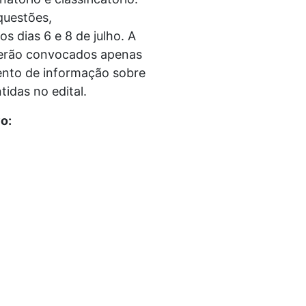
questões,
s dias 6 e 8 de julho. A
 serão convocados apenas
mento de informação sobre
idas no edital.
o: