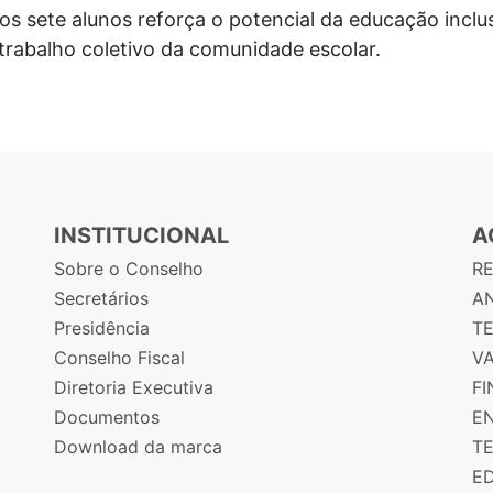
os sete alunos reforça o potencial da educação incl
trabalho coletivo da comunidade escolar.
INSTITUCIONAL
A
Sobre o Conselho
R
Secretários
AN
Presidência
T
Conselho Fiscal
V
Diretoria Executiva
F
Documentos
E
Download da marca
T
E