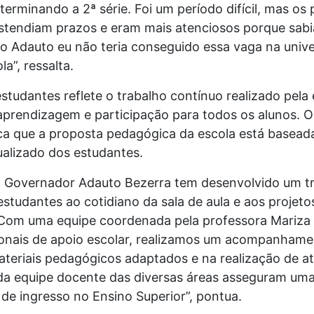
terminando a 2ª série. Foi um período difícil, mas o
 estendiam prazos e eram mais atenciosos porque sab
o Adauto eu não teria conseguido essa vaga na unive
a”, ressalta.
studantes reflete o trabalho contínuo realizado pela 
prendizagem e participação para todos os alunos. O 
 que a proposta pedagógica da escola está baseada
alizado dos estudantes.
o Governador Adauto Bezerra tem desenvolvido um tr
 estudantes ao cotidiano da sala de aula e aos projet
 Com uma equipe coordenada pela professora Mariz
sionais de apoio escolar, realizamos um acompanhame
eriais pedagógicos adaptados e na realização de ati
o da equipe docente das diversas áreas asseguram um
 de ingresso no Ensino Superior”, pontua.