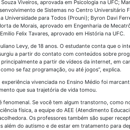
 Souza Viveiros, aprovada em Psicologia na UFC; Mar
senvolvimento de Sistemas no Centro Universitário 
 Universidade para Todos (Prouni); Byron Davi Ferre
orta de Morais, aprovado em Engenharia de Mecatrôn
 Emilio Felix Tavares, aprovado em História na UFC.
uliano Levy, de 18 anos. O estudante conta que o int
urgiu a partir do contato com conteúdos sobre pro
o principalmente a partir de vídeos da internet, em c
omo se faz programação, ou até jogos”, explica.
experiência vivenciada no Ensino Médio foi marcante
ento que sua trajetória de vida tomou.
a é fenomenal. Se você tem algum transtorno, como n
iciência física, a equipe do AEE (Atendimento Educaci
acolhedora. Os professores também são super recept
ois além do autismo e de estar em tratamento para d