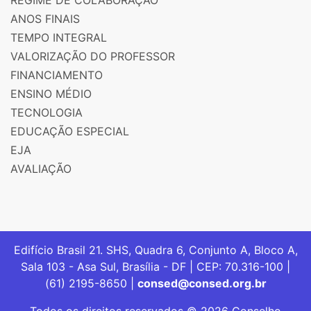
ANOS FINAIS
TEMPO INTEGRAL
VALORIZAÇÃO DO PROFESSOR
FINANCIAMENTO
ENSINO MÉDIO
TECNOLOGIA
EDUCAÇÃO ESPECIAL
EJA
AVALIAÇÃO
Edifício Brasil 21. SHS, Quadra 6, Conjunto A, Bloco A,
Sala 103 - Asa Sul, Brasília - DF | CEP: 70.316-100 |
(61) 2195-8650 |
consed@consed.org.br
Todos os direitos reservados © 2026 Conselho