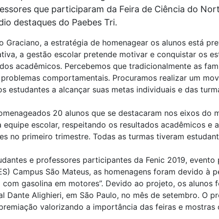
essores que participaram da Feira de Ciência do Nor
dio destaques do Paebes Tri.
o Graciano, a estratégia de homenagear os alunos está pre
iativa, a gestão escolar pretende motivar e conquistar os e
dos acadêmicos. Percebemos que tradicionalmente as famí
e problemas comportamentais. Procuramos realizar um mov
s estudantes a alcançar suas metas individuais e das turma
omenageados 20 alunos que se destacaram nos eixos do m
a equipe escolar, respeitando os resultados acadêmicos e as
s no primeiro trimestre. Todas as turmas tiveram estudan
dantes e professores participantes da Fenic 2019, evento 
IFES) Campus São Mateus, as homenagens foram devido à pes
o com gasolina em motores”. Devido ao projeto, os alunos 
al Dante Alighieri, em São Paulo, no mês de setembro. O p
remiação valorizando a importância das feiras e mostras d