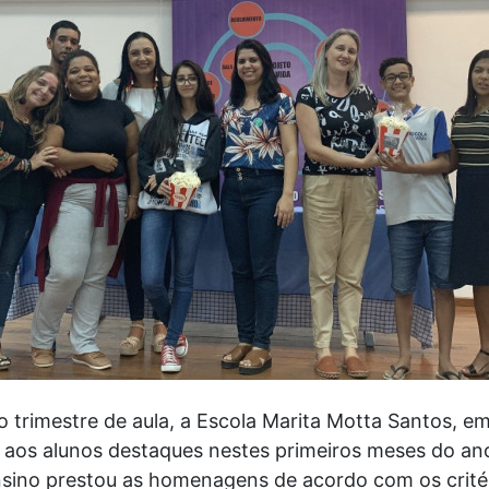
 trimestre de aula, a Escola Marita Motta Santos, e
os alunos destaques nestes primeiros meses do ano 
ensino prestou as homenagens de acordo com os critér