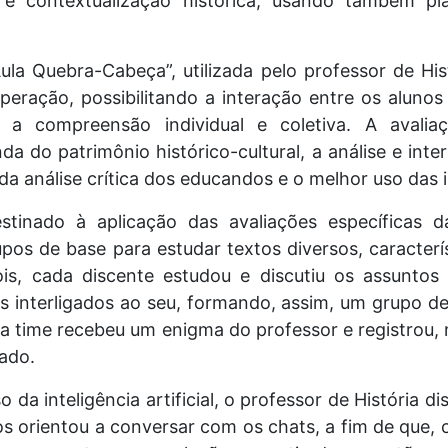
e contextualização histórica, usando também pla
ula Quebra-Cabeça”, utilizada pelo professor de H
eração, possibilitando a interação entre os aluno
 a compreensão individual e coletiva. A avalia
 do patrimônio histórico-cultural, a análise e inte
análise crítica dos educandos e o melhor uso das int
tinado à aplicação das avaliações específicas da
os de base para estudar textos diversos, caracterís
pois, cada discente estudou e discutiu os assunt
 interligados ao seu, formando, assim, um grupo de 
a time recebeu um enigma do professor e registrou,
ado.
 da inteligência artificial, o professor de História d
os orientou a conversar com os chats, a fim de que, 