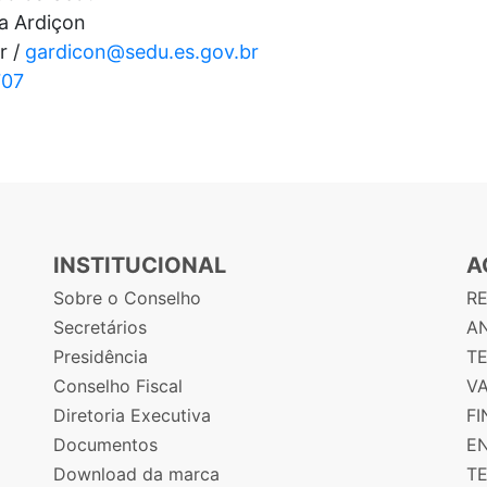
za Ardiçon
r /
gardicon@sedu.es.gov.br
707
INSTITUCIONAL
A
Sobre o Conselho
R
Secretários
AN
Presidência
T
Conselho Fiscal
V
Diretoria Executiva
F
Documentos
E
Download da marca
T