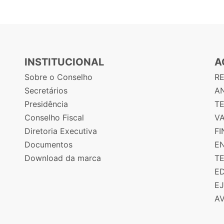
INSTITUCIONAL
A
Sobre o Conselho
R
Secretários
AN
Presidência
T
Conselho Fiscal
V
Diretoria Executiva
F
Documentos
E
Download da marca
T
E
E
A