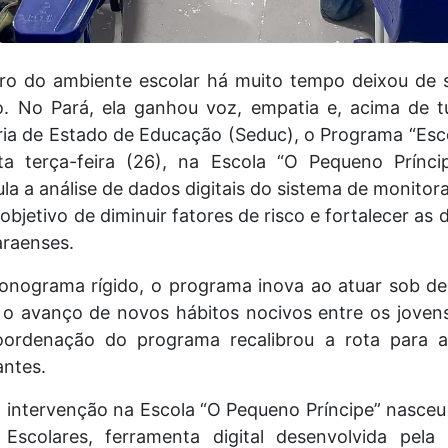
ro do ambiente escolar há muito tempo deixou de s
. No Pará, ela ganhou voz, empatia e, acima de t
ia de Estado de Educação (Seduc), o Programa “Es
a terça-feira (26), na Escola “O Pequeno Prínc
icula a análise de dados digitais do sistema de monit
bjetivo de diminuir fatores de risco e fortalecer as d
araenses.
ronograma rígido, o programa inova ao atuar sob d
o avanço de novos hábitos nocivos entre os joven
coordenação do programa recalibrou a rota para 
ntes.
 intervenção na Escola “O Pequeno Príncipe” nasceu
Escolares, ferramenta digital desenvolvida pela