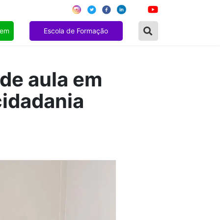
gem
Escola de Formação
 de aula em
cidadania