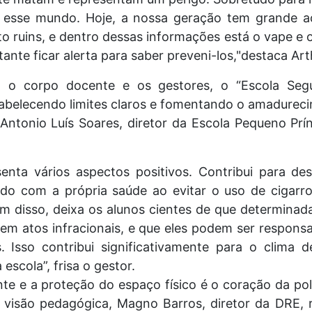
esse mundo. Hoje, a nossa geração tem grande a
to ruins, e dentro dessas informações está o vape e 
ante ficar alerta para saber preveni-los,"destaca Ar
 o corpo docente e os gestores, o “Escola Seg
abelecendo limites claros e fomentando o amadureci
 Antonio Luís Soares, diretor da Escola Pequeno Prí
enta vários aspectos positivos. Contribui para de
do com a própria saúde ao evitar o uso de cigarro
ém disso, deixa os alunos cientes de que determina
uem atos infracionais, e que eles podem ser respons
. Isso contribui significativamente para o clima d
 escola”, frisa o gestor.
e e a proteção do espaço físico é o coração da pol
isão pedagógica, Magno Barros, diretor da DRE, r