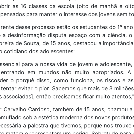
brir as 16 classes da escola (oito de manhã e oit
 pensados para manter o interesse dos jovens sem to
frente desse processo estão os estudantes do 1º an
 a desinformação disputa espaço com a ciência, o 
oreira de Souza, de 15 anos, destacou a importância
o cotidiano dos adolescentes:
essencial para a nossa vida de jovem e adolescente
 entrando em mundos não muito apropriados. A p
er o porquê disso, como funciona, os riscos e as
tentar evitar o pior. Sabemos que mais de 3 milhõe
associadas], então precisamos ficar muito atentos," 
ur Carvalho Cardoso, também de 15 anos, chamou a 
camuflado sob a estética moderna dos novos produtos
ecessária a palestra que tivemos, porque nos trouxe
nte matam e representam um perigo. Sobretudo para 