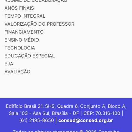
ANOS FINAIS
TEMPO INTEGRAL
VALORIZAÇÃO DO PROFESSOR
FINANCIAMENTO
ENSINO MÉDIO
TECNOLOGIA
EDUCAÇÃO ESPECIAL
EJA
AVALIAÇÃO
Edifício Brasil 21. SHS, Quadra 6, Conjunto A, Bloco A,
Sala 103 - Asa Sul, Brasília - DF | CEP: 70.316-100 |
(61) 2195-8650 |
consed@consed.org.br
Todos os direitos reservados © 2026 Conselho