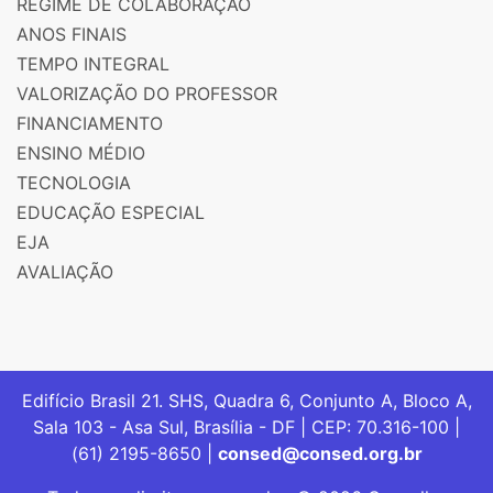
REGIME DE COLABORAÇÃO
ANOS FINAIS
TEMPO INTEGRAL
VALORIZAÇÃO DO PROFESSOR
FINANCIAMENTO
ENSINO MÉDIO
TECNOLOGIA
EDUCAÇÃO ESPECIAL
EJA
AVALIAÇÃO
Edifício Brasil 21. SHS, Quadra 6, Conjunto A, Bloco A,
Sala 103 - Asa Sul, Brasília - DF | CEP: 70.316-100 |
(61) 2195-8650 |
consed@consed.org.br