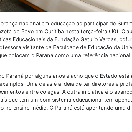
iderança nacional em educação ao participar do Summ
eta do Povo em Curitiba nesta terça-feira (10). Cláu
líticas Educacionais da Fundação Getúlio Vargas, co
ofessora visitante da Faculdade de Educação da Univ
 que colocam o Paraná como uma referência nacional.
 Paraná por alguns anos e acho que o Estado está 
 exemplos. Uma delas é a ideia de ter diretores e pro
imentos entre colegas. A outra iniciativa é o avanç
aís que tem um bom sistema educacional tem apenas
co no ensino médio. O Paraná está apontando uma dir