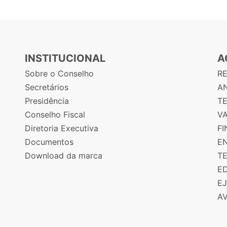
INSTITUCIONAL
A
Sobre o Conselho
R
Secretários
AN
Presidência
T
Conselho Fiscal
V
Diretoria Executiva
F
Documentos
E
Download da marca
T
E
E
A