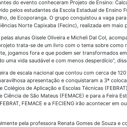
ntes do evento conheceram Projeto de Ensino: Calcu
vido pelos estudantes da Escola Estadual de Ensino
alho, de Ecoporanga. O grupo conquistou a vaga par
Ciências Norte Capixaba (Fecinc), realizada em maio 
pelas alunas Gisele Oliveira e Micheli Dal Col, acomp
projeto trata-se de um livro com o tema sobre como r
e, jogamos fora e que podem ser transformados em p
ndo uma vida saudável e com menos desperdício”, disse
feira de escala nacional que contou com cerca de 120
aravilhosa apresentação e conquistaram a 3ª coloc
a de Colégios de Aplicação e Escolas Técnicas (FEBRAT
 de Ciência de São Mateus (FEMACE) e para a Feira Est
 FEBRAT, FEMACE e a FECIENG irão acontecer em out
ualmente pela professora Renata Gomes de Souza e c