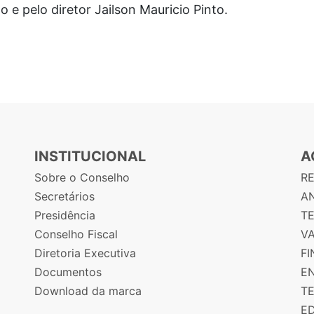
 e pelo diretor Jailson Mauricio Pinto.
INSTITUCIONAL
A
Sobre o Conselho
R
Secretários
AN
Presidência
T
Conselho Fiscal
V
Diretoria Executiva
F
Documentos
E
Download da marca
T
E