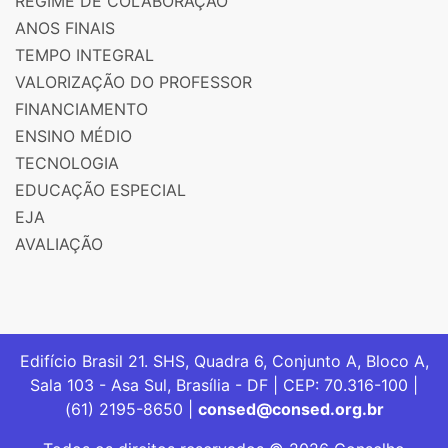
REGIME DE COLABORAÇÃO
ANOS FINAIS
TEMPO INTEGRAL
VALORIZAÇÃO DO PROFESSOR
FINANCIAMENTO
ENSINO MÉDIO
TECNOLOGIA
EDUCAÇÃO ESPECIAL
EJA
AVALIAÇÃO
Edifício Brasil 21. SHS, Quadra 6, Conjunto A, Bloco A,
Sala 103 - Asa Sul, Brasília - DF | CEP: 70.316-100 |
(61) 2195-8650 |
consed@consed.org.br