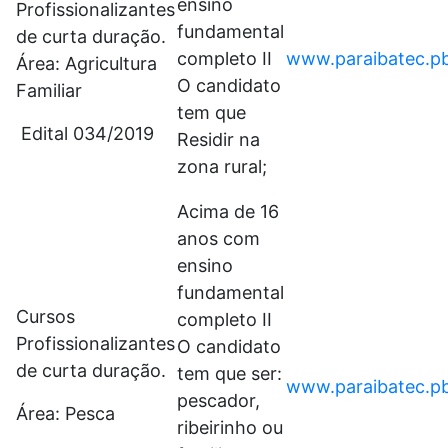
ensino
Profissionalizantes
fundamental
de curta duração.
completo II
www.paraibatec.pb
Área: Agricultura
O candidato
Familiar
tem que
Edital 034/2019
Residir na
zona rural;
Acima de 16
anos com
ensino
fundamental
Cursos
completo II
Profissionalizantes
O candidato
de curta duração.
tem que ser:
www.paraibatec.pb
pescador,
Área: Pesca
ribeirinho ou