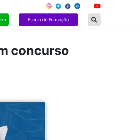
gem
Escola de Formação
em concurso