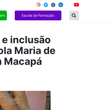
gem
Escola de Formação
 e inclusão
ola Maria de
em Macapá