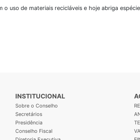
m o uso de materiais recicláveis e hoje abriga espéc
INSTITUCIONAL
A
Sobre o Conselho
R
Secretários
AN
Presidência
T
Conselho Fiscal
V
Diretoria Executiva
F