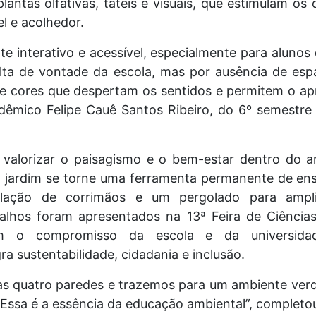
plantas olfativas, táteis e visuais, que estimulam os
l e acolhedor.
nte interativo e acessível, especialmente para alunos
alta de vontade da escola, mas por ausência de es
 e cores que despertam os sentidos e permitem o ap
dêmico Felipe Cauê Santos Ribeiro, do 6º semestre 
valorizar o paisagismo e o bem-estar dentro do a
o jardim se torne uma ferramenta permanente de ens
lação de corrimãos e um pergolado para ampli
alhos foram apresentados na 13ª Feira de Ciênci
am o compromisso da escola e da universi
a sustentabilidade, cidadania e inclusão.
as quatro paredes e trazemos para um ambiente verd
Essa é a essência da educação ambiental”, completou