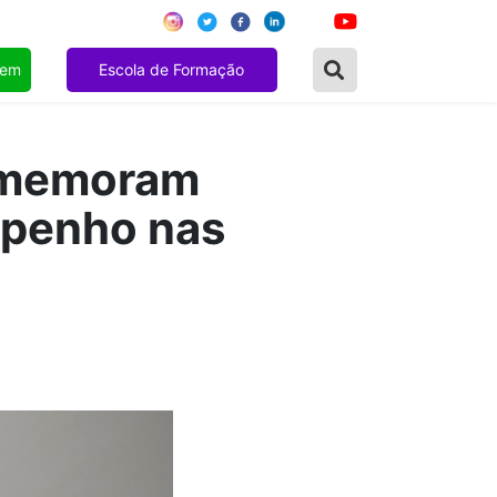
gem
Escola de Formação
comemoram
mpenho nas