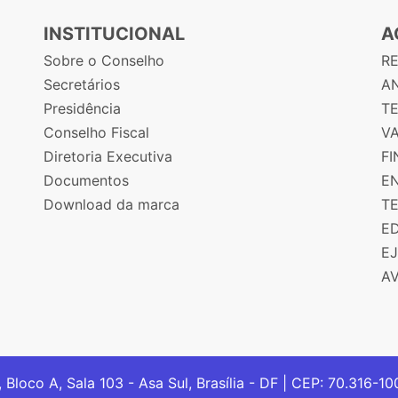
INSTITUCIONAL
A
Sobre o Conselho
R
Secretários
AN
Presidência
T
Conselho Fiscal
V
Diretoria Executiva
F
Documentos
E
Download da marca
T
E
E
A
, Bloco A, Sala 103 - Asa Sul, Brasília - DF | CEP: 70.316-1