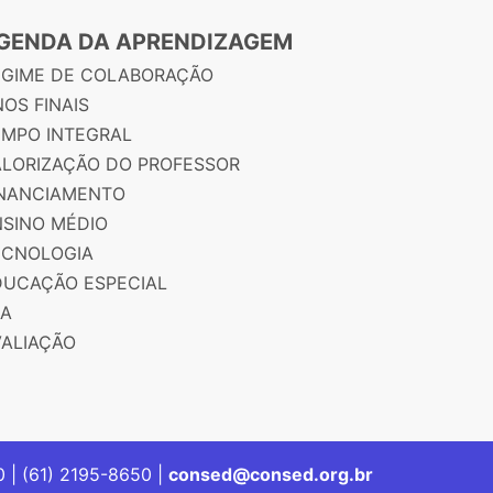
GENDA DA APRENDIZAGEM
EGIME DE COLABORAÇÃO
OS FINAIS
EMPO INTEGRAL
ALORIZAÇÃO DO PROFESSOR
INANCIAMENTO
NSINO MÉDIO
ECNOLOGIA
DUCAÇÃO ESPECIAL
JA
VALIAÇÃO
00 | (61) 2195-8650 |
consed@consed.org.br