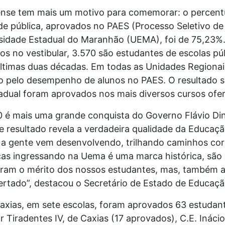
nse tem mais um motivo para comemorar: o percent
ede pública, aprovados no PAES (Processo Seletivo d
sidade Estadual do Maranhão (UEMA), foi de 75,23%. 
s no vestibular, 3.570 são estudantes de escolas pú
últimas duas décadas. Em todas as Unidades Regiona
pelo desempenho de alunos no PAES. O resultado sai
adual foram aprovados nos mais diversos cursos ofer
0 é mais uma grande conquista do Governo Flávio Di
e resultado revela a verdadeira qualidade da Educaç
e a gente vem desenvolvendo, trilhando caminhos cor
icas ingressando na Uema é uma marca histórica, sã
ram o mérito dos nossos estudantes, mas, também a
ertado”, destacou o Secretário de Estado de Educaç
axias, em sete escolas, foram aprovados 63 estuda
ar Tiradentes IV, de Caxias (17 aprovados), C.E. Inác