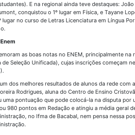
studantes). E na regional ainda teve destaques: Joã
Dumont, conquistou o 1º lugar em Física, e Tayane Lop
º lugar no curso de Letras Licenciatura em Língua Po
no.
o Enem
memoram as boas notas no ENEM, principalmente na 
a de Seleção Unificada), cujas inscrições começam nes
).
um dos melhores resultados de alunos da rede com 
oreira Rodrigues, aluna do Centro de Ensino Cristov
u uma pontuação que pode colocá-la na disputa por
rou 980 pontos em Redação e atingiu a média geral d
inistração, no Ifma de Bacabal, nem pensa nessa poss
nistração.