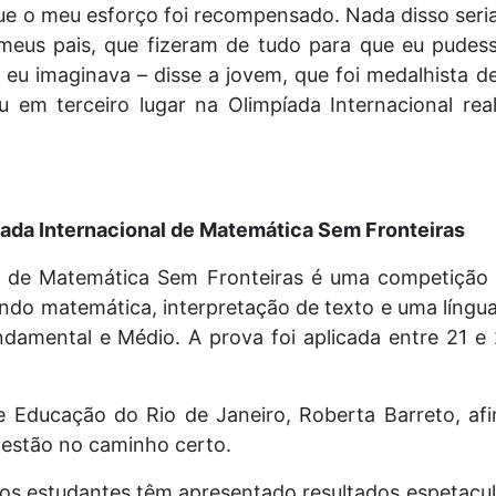
ue o meu esforço foi recompensado. Nada disso seri
eus pais, que fizeram de tudo para que eu pudess
 eu imaginava – disse a jovem, que foi medalhista d
u em terceiro lugar na Olimpíada Internacional re
íada Internacional de Matemática Sem Fronteiras
al de Matemática Sem Fronteiras é uma competição
vendo matemática, interpretação de texto e uma língua
damental e Médio. A prova foi aplicada entre 21 e 
e Educação do Rio de Janeiro, Roberta Barreto, af
 estão no caminho certo.
sos estudantes têm apresentado resultados espetacu