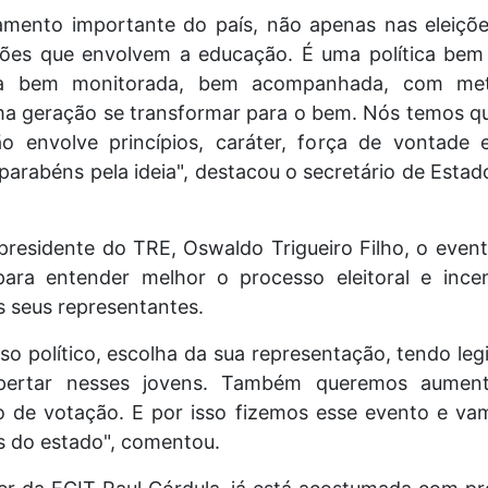
ento importante do país, não apenas nas eleiçõe
s que envolvem a educação. É uma política bem f
ica bem monitorada, bem acompanhada, com met
ma geração se transformar para o bem. Nós temos que
o envolve princípios, caráter, força de vontade 
 parabéns pela ideia", destacou o secretário de Esta
residente do TRE, Oswaldo Trigueiro Filho, o even
para entender melhor o processo eleitoral e incen
s seus representantes.
so político, escolha da sua representação, tendo legi
pertar nesses jovens. Também queremos aumen
o de votação. E por isso fizemos esse evento e va
s do estado", comentou.