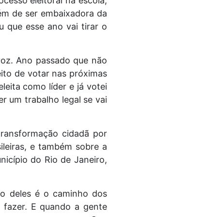
cesso eleitoral na escola,
além de ser embaixadora da
u que esse ano vai tirar o
 voz. Ano passado que não
eito de votar nas próximas
eita como líder e já votei
r um trabalho legal se vai
transformação cidadã por
sileiras, e também sobre a
icípio do Rio de Janeiro,
ro deles é o caminho dos
 fazer. E quando a gente