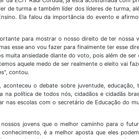
r da ECIT Raul Córdula, já está acostumada com pro
líder de turma e também líder dos líderes de turma, 
nsino. Ela falou da importância do evento e afirmo
ortante para mostrar o nosso direito de ter nossa
, mas esse ano vou fazer para finalmente ter esse dir
s muita ansiedade diante do voto, pois além de ser el
emos aquele medo de ser realmente o eleito vai faze
s", contou.
 aconteceu o debate sobre juventude, educação, 
a na política de todos nós, cidadãos e cidadãs bra
lar nas escolas com o secretário de Educação do mun
 nossos jovens que o melhor caminho para o futu
 conhecimento, é a melhor aposta que eles podem