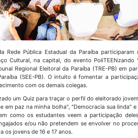
a Rede Pública Estadual da Paraíba participaram n
ço Cultural, na capital, do evento PoliTEENzando
bunal Regional Eleitoral da Paraíba (TRE-PB) em pa
araíba (SEE-PB). O intuito é fomentar a participa
nhecimento com os demais colegas.
zado um Quiz para traçar o perfil do eleitorado jove
xe em paz na minha bolha", "Democracia sua linda" e
azem como os estudantes veem a participação deles
 engajados e/ou não pretendem se envolver no proce
a os jovens de 16 e 17 anos.