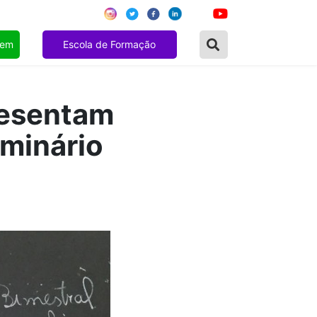
gem
Escola de Formação
resentam
eminário