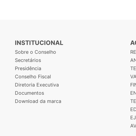
INSTITUCIONAL
A
Sobre o Conselho
R
Secretários
AN
Presidência
T
Conselho Fiscal
V
Diretoria Executiva
F
Documentos
E
Download da marca
T
E
E
A