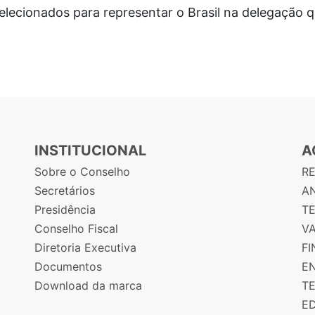
elecionados para representar o Brasil na delegação 
INSTITUCIONAL
A
Sobre o Conselho
R
Secretários
AN
Presidência
T
Conselho Fiscal
V
Diretoria Executiva
F
Documentos
E
Download da marca
T
E