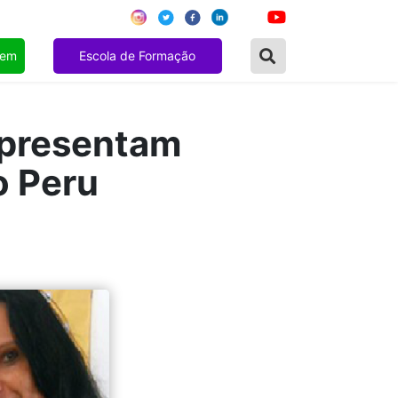
gem
Escola de Formação
epresentam
o Peru