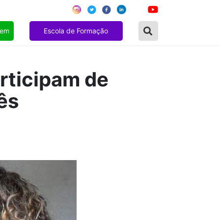
gem
Escola de Formação
rticipam de
ês