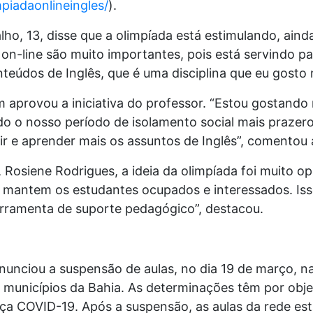
iadaonlineingles/
).
ho, 13, disse que a olimpíada está estimulando, ainda
es on-line são muito importantes, pois está servindo 
teúdos de Inglês, que é uma disciplina que eu gosto 
m aprovou a iniciativa do professor. “Estou gostando 
do o nosso período de isolamento social mais prazero
ir e aprender mais os assuntos de Inglês”, comentou 
, Rosiene Rodrigues, a ideia da olimpíada foi muito o
 mantem os estudantes ocupados e interessados. Iss
erramenta de suporte pedagógico”, destacou.
unciou a suspensão de aulas, no dia 19 de março, na
 municípios da Bahia. As determinações têm por obje
ça COVID-19. Após a suspensão, as aulas da rede est