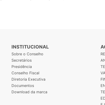
INSTITUCIONAL
A
Sobre o Conselho
R
Secretários
AN
Presidência
T
Conselho Fiscal
V
Diretoria Executiva
F
Documentos
E
Download da marca
T
E
E