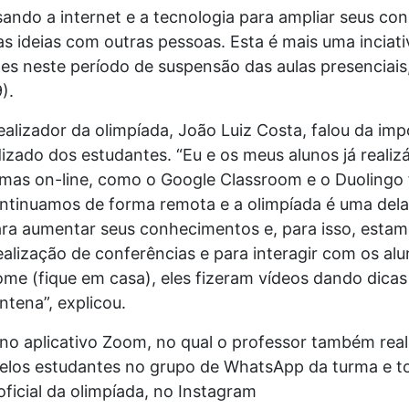
usando a internet e a tecnologia para ampliar seus c
as ideias com outras pessoas. Esta é mais uma inciat
es neste período de suspensão das aulas presenciais
).
ealizador da olimpíada, João Luiz Costa, falou da imp
zado dos estudantes. “Eu e os meus alunos já realiz
rmas on-line, como o Google Classroom e o Duolingo 
ontinuamos de forma remota e a olimpíada é uma del
ra aumentar seus conhecimentos e, para isso, estam
lização de conferências e para interagir com os alu
e (fique em casa), eles fizeram vídeos dando dicas 
ntena”, explicou.
no aplicativo Zoom, no qual o professor também reali
pelos estudantes no grupo de WhatsApp da turma e to
ficial da olimpíada, no Instagram