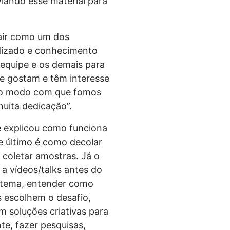
viando esse material para
sair como um dos
ndizado e conhecimento
equipe e os demais para
e gostam e têm interesse
 e o modo com que fomos
uita dedicação”.
e explicou como funciona
e último é como decolar
 coletar amostras. Já o
a vídeos/talks antes do
o tema, entender como
s escolhem o desafio,
 soluções criativas para
e, fazer pesquisas,