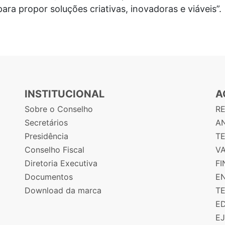
para propor soluções criativas, inovadoras e viáveis”.
INSTITUCIONAL
A
Sobre o Conselho
R
Secretários
AN
Presidência
T
Conselho Fiscal
V
Diretoria Executiva
F
Documentos
E
Download da marca
T
E
E