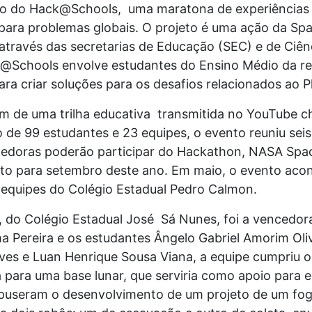
ão do Hack@Schools, uma maratona de experiências
 para problemas globais. O projeto é uma ação da Spa
través das secretarias de Educação (SEC) e de Ciênc
@Schools envolve estudantes do Ensino Médio da re
a criar soluções para os desafios relacionados ao P
am de uma trilha educativa transmitida no YouTube 
o de 99 estudantes e 23 equipes, o evento reuniu sei
encedoras poderão participar do Hackathon, NASA Spa
isto para setembro deste ano. Em maio, o evento ac
 equipes do Colégio Estadual Pedro Calmon.
l, do Colégio Estadual José Sá Nunes, foi a vencedo
a Pereira e os estudantes Ângelo Gabriel Amorim Olive
lves e Luan Henrique Sousa Viana, a equipe cumpriu o
para uma base lunar, que serviria como apoio para e
puseram o desenvolvimento de um projeto de um fog