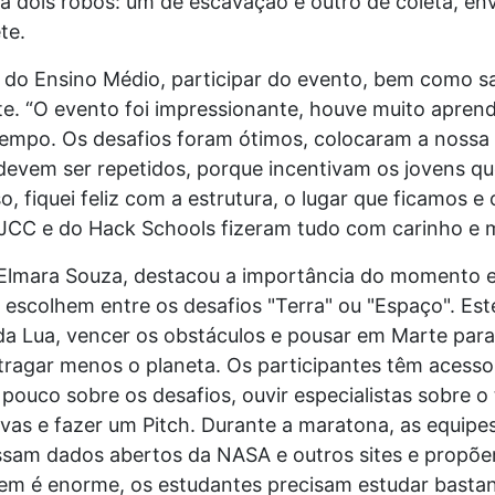
ria dois robôs: um de escavação e outro de coleta, en
te.
1º do Ensino Médio, participar do evento, bem como 
nte. “O evento foi impressionante, houve muito apre
mpo. Os desafios foram ótimos, colocaram a nossa 
evem ser repetidos, porque incentivam os jovens qu
o, fiquei feliz com a estrutura, o lugar que ficamos
CJCC e do Hack Schools fizeram tudo com carinho e m
 Elmara Souza, destacou a importância do momento 
 escolhem entre os desafios "Terra" ou "Espaço". Est
 da Lua, vencer os obstáculos e pousar em Marte para
tragar menos o planeta. Os participantes têm acesso 
pouco sobre os desafios, ouvir especialistas sobre 
nvas e fazer um Pitch. Durante a maratona, as equipe
sam dados abertos da NASA e outros sites e propõem
em é enorme, os estudantes precisam estudar bastant