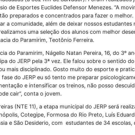
sio de Esportes Euclides Defensor Menezes. “A movi
stão preparados e concentrados para fazer o melhor
mar a comunidade, além de deixar nossos estudantes m
 realizamos uma seleção dos alunos com melhor dese
acia do Paramirim, Teotônio Ferreira.
a do Paramirim, Nágello Natan Pereira, 16, do 3º an
cipa do JERP pela 3ª vez. Ele falou sobre o sentido d
xou mais disciplinado. Gosto muito do esporte e prati
 fase do JERP eu só tento me preparar psicologicam
mentação e intensificar os treinos, não posso descuid
de cair”, conta o jovem.
eiras (NTE 11), a etapa municipal do JERP será reali
anópolis, Cotegipe, Formosa do Rio Preto, Luís Edua
sia e São Desiderio, com estudantes de 34 escolas, 