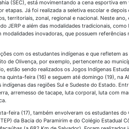
ia (SEC), está movimentando a cena esportiva em vá
etapas. Já foi realizada a seletiva escolar e depois 
, territoriais, zonal, regional e nacional. Neste ano
o JERP e além das modalidades tradicionais, como ba
m modalidades inovadoras, que possuem referências n
ções com os estudantes indígenas e que refletem as 
ito de Olivença, por exemplo, pertencente ao municí
do, estão sendo realizados os Jogos Indígenas Estud
 quinta-feira (16) e seguem até domingo (19), na A
s indígenas das regiões Sul e Sudeste do Estado. Ent
erra, arremesso de tacape, luta corporal, luta com m
ca.
ta-feira (17), também envolveram os estudantes do C
ETEP) da Bacia do Paramirim e do Colégio Estadual C
Macaúbas (a 682 Km de Salvador). Foram realizados jo