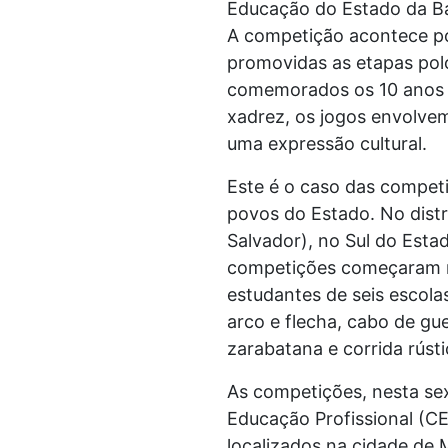
Educação do Estado da Bah
A competição acontece por 
promovidas as etapas polos
comemorados os 10 anos d
xadrez, os jogos envolve
uma expressão cultural.
Este é o caso das competi
povos do Estado. No distr
Salvador), no Sul do Esta
competições começaram na
estudantes de seis escola
arco e flecha, cabo de gu
zarabatana e corrida rústi
As competições, nesta sex
Educação Profissional (C
localizados na cidade de 