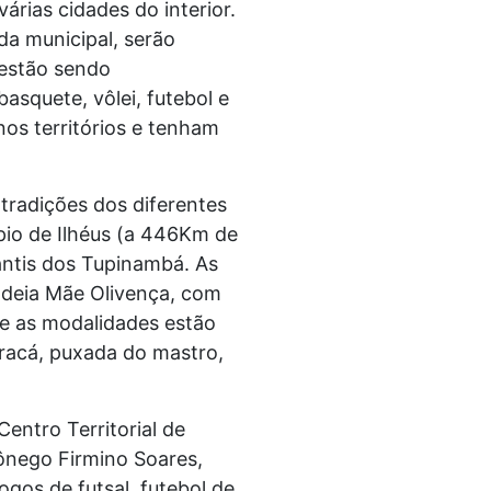
rias cidades do interior.
da municipal, serão
, estão sendo
squete, vôlei, futebol e
os territórios e tenham
tradições dos diferentes
pio de Ilhéus (a 446Km de
antis dos Tupinambá. As
ldeia Mãe Olivença, com
re as modalidades estão
aracá, puxada do mastro,
entro Territorial de
ônego Firmino Soares,
gos de futsal, futebol de