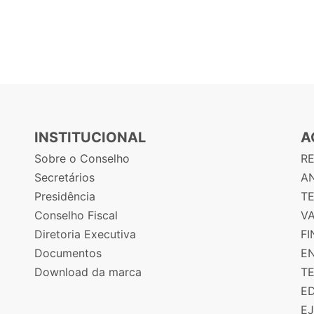
INSTITUCIONAL
A
Sobre o Conselho
R
Secretários
AN
Presidência
T
Conselho Fiscal
V
Diretoria Executiva
F
Documentos
E
Download da marca
T
E
E