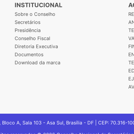
INSTITUCIONAL
A
Sobre o Conselho
R
Secretários
AN
Presidência
T
Conselho Fiscal
V
Diretoria Executiva
F
Documentos
E
Download da marca
T
E
E
A
, Bloco A, Sala 103 - Asa Sul, Brasília - DF | CEP: 70.316-1