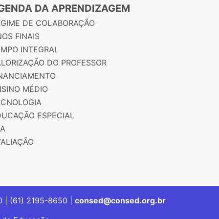
GENDA DA APRENDIZAGEM
EGIME DE COLABORAÇÃO
OS FINAIS
EMPO INTEGRAL
ALORIZAÇÃO DO PROFESSOR
INANCIAMENTO
NSINO MÉDIO
ECNOLOGIA
DUCAÇÃO ESPECIAL
JA
VALIAÇÃO
00 | (61) 2195-8650 |
consed@consed.org.br