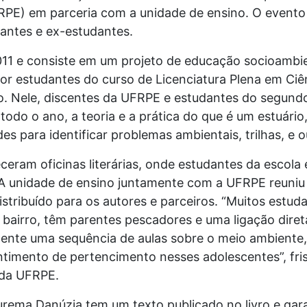
PE) em parceria com a unidade de ensino. O evento
dantes e ex-estudantes.
011 e consiste em um projeto de educação socioambie
por estudantes do curso de Licenciatura Plena em Ciê
o. Nele, discentes da UFRPE e estudantes do segund
odo o ano, a teoria e a prática do que é um estuário
es para identificar problemas ambientais, trilhas, e o
ceram oficinas literárias, onde estudantes da escola
 A unidade de ensino juntamente com a UFRPE reuniu
distribuído para os autores e parceiros. “Muitos estu
bairro, têm parentes pescadores e uma ligação diret
ente uma sequência de aulas sobre o meio ambiente,
ntimento de pertencimento nesses adolescentes”, fri
 da UFRPE.
rema Danúzia tem um texto publicado no livro e gar