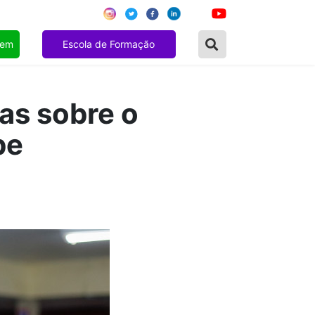
gem
Escola de Formação
as sobre o
be