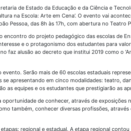
retaria de Estado da Educação e da Ciência e Tecnolo
Cultura na Escola: Arte em Cena’. O evento vai aconte
ão Pessoa, das 8h às 17h, com abertura no Teatro P
 o encontro do projeto pedagógico das escolas de E
nteresse e o protagonismo dos estudantes para valores
ano faz alusão ao decreto que institui 2019 como o ‘A
 evento. Serão mais de 60 escolas estaduais repres
e apresentando em cinco modalidades: teatro, dança,
 as equipes e os estudantes que prestigiarão as ap
oportunidade de conhecer, através de exposições n
como também, conhecer diversas profissões, através d
s etapas: regional e estadual. A etapa regional contou