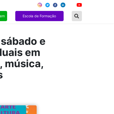
gem
Escola de Formação
 sábado e
duais em
, música,
s