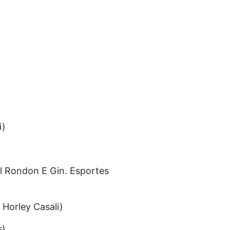
i)
al Rondon E Gin. Esportes
 Horley Casali)
s)