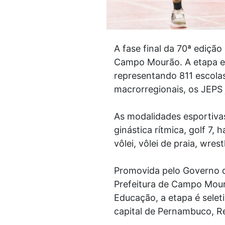
A fase final da 70ª ediçã
Campo Mourão. A etapa est
representando 811 escolas
macrorregionais, os JEPS 
As modalidades esportivas
ginástica rítmica, golf 7,
vôlei, vôlei de praia, wres
Promovida pelo Governo d
Prefeitura de Campo Mour
Educação, a etapa é selet
capital de Pernambuco, Re