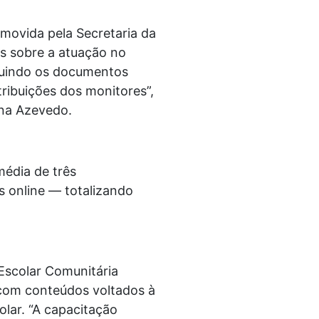
omovida pela Secretaria da
s sobre a atuação no
cluindo os documentos
ribuições dos monitores”,
ina Azevedo.
média de três
s online — totalizando
 Escolar Comunitária
 com conteúdos voltados à
lar. “A capacitação