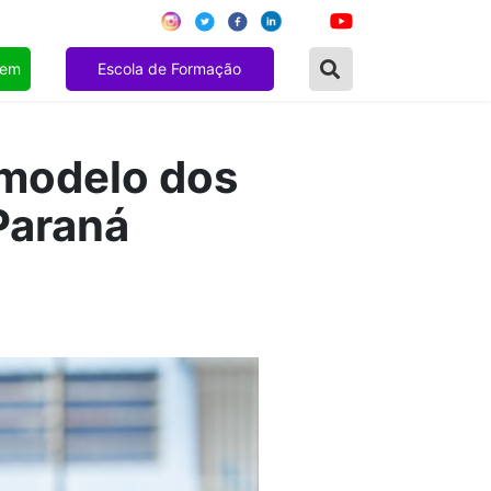
gem
Escola de Formação
 modelo dos
 Paraná