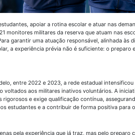
studantes, apoiar a rotina escolar e atuar nas deman
821 monitores militares da reserva que atuam nas esc
Para garantir uma atuação responsável, alinhada às d
ar, a experiência prévia não é suficiente: o preparo 
lo, entre 2022 e 2023, a rede estadual intensificou
voltados aos militares inativos voluntários. A inicia
s rigorosos e exige qualificação contínua, asseguran
os estudantes e a contribuir de forma positiva para 
penas pela experiência que já traz, mas pelo preparo