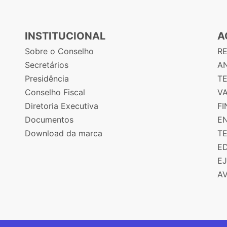
INSTITUCIONAL
A
Sobre o Conselho
R
Secretários
AN
Presidência
T
Conselho Fiscal
V
Diretoria Executiva
F
Documentos
E
Download da marca
T
E
E
A