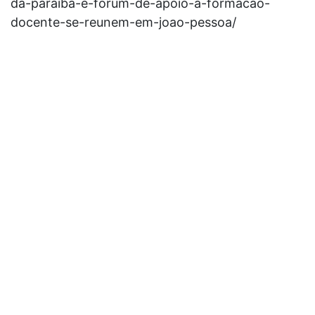
da-paraiba-e-forum-de-apoio-a-formacao-
docente-se-reunem-em-joao-pessoa/