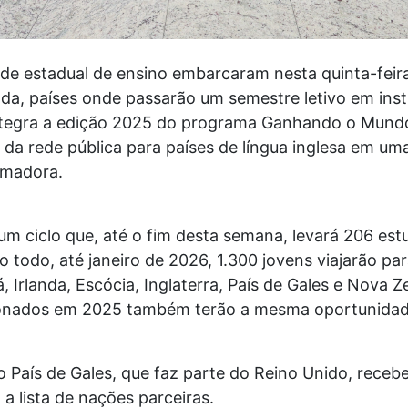
ede estadual de ensino embarcaram nesta quinta-fei
anda, países onde passarão um semestre letivo em inst
integra a edição 2025 do programa Ganhando o Mundo,
 da rede pública para países de língua inglesa em um
ormadora.
um ciclo que, até o fim desta semana, levará 206 es
Ao todo, até janeiro de 2026, 1.300 jovens viajarão par
á, Irlanda, Escócia, Inglaterra, País de Gales e Nova 
cionados em 2025 também terão a mesma oportunidad
o País de Gales, que faz parte do Reino Unido, recebe
a lista de nações parceiras.