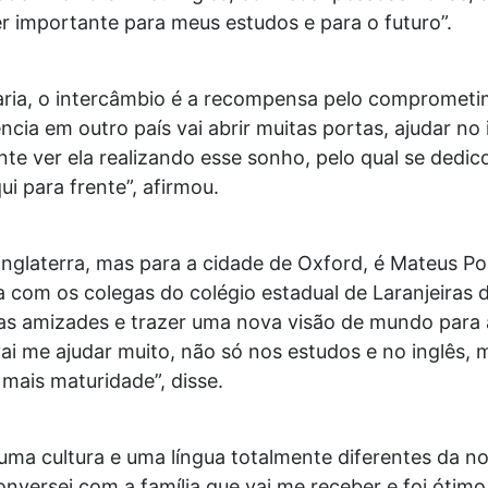
r importante para meus estudos e para o futuro”.
aria, o intercâmbio é a recompensa pelo comprometi
ncia em outro país vai abrir muitas portas, ajudar no 
te ver ela realizando esse sonho, pelo qual se dedicou
ui para frente”, afirmou.
nglaterra, mas para a cidade de Oxford, é Mateus Po
a com os colegas do colégio estadual de Laranjeiras 
vas amizades e trazer uma nova visão de mundo para
vai me ajudar muito, não só nos estudos e no inglês
 mais maturidade”, disse.
r uma cultura e uma língua totalmente diferentes da n
nversei com a família que vai me receber e foi ótim