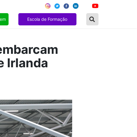
gem
Escola de Formação
 embarcam
e Irlanda