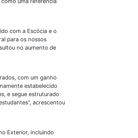
u como uma referência
nido com a Escócia e o
ral para os nossos
resultou no aumento de
parados, com um ganho
lenamente estabelecido
es, e segue estruturado
estudantes”, acrescentou
o Exterior, incluindo