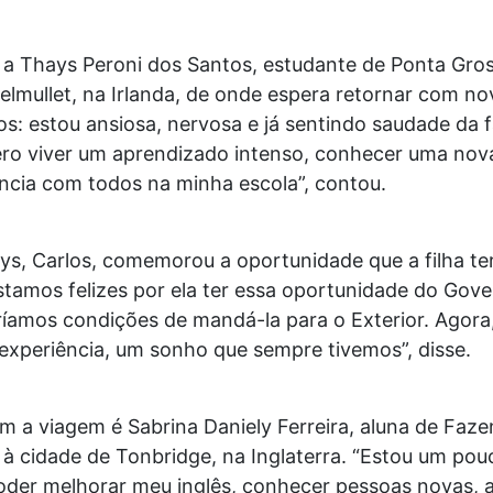
 a Thays Peroni dos Santos, estudante de Ponta Gro
mullet, na Irlanda, de onde espera retornar com nov
s: estou ansiosa, nervosa e já sentindo saudade da fa
ro viver um aprendizado intenso, conhecer uma nova
ncia com todos na minha escola”, contou.
ys, Carlos, comemorou a oportunidade que a filha te
stamos felizes por ela ter essa oportunidade do Gov
mos condições de mandá-la para o Exterior. Agora, 
a experiência, um sonho que sempre tivemos”, disse.
m a viagem é Sabrina Daniely Ferreira, aluna de Faz
 cidade de Tonbridge, na Inglaterra. “Estou um pouc
der melhorar meu inglês, conhecer pessoas novas, a 