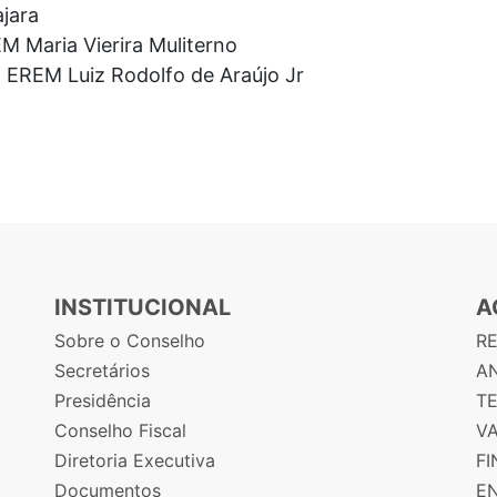
jara
 Maria Vierira Muliterno
REM Luiz Rodolfo de Araújo Jr
INSTITUCIONAL
A
Sobre o Conselho
R
Secretários
AN
Presidência
T
Conselho Fiscal
V
Diretoria Executiva
F
Documentos
E