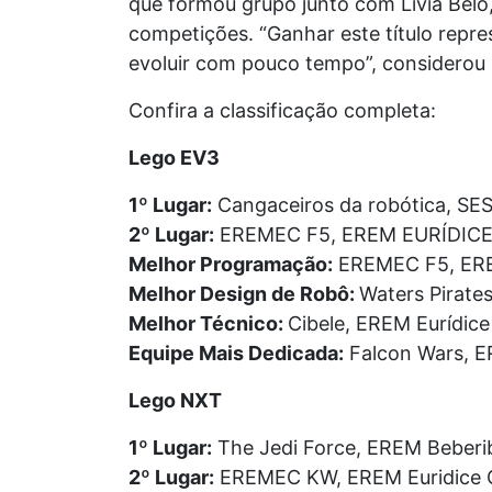
que formou grupo junto com Lívia Belo, 
competições. “Ganhar este título repr
evoluir com pouco tempo”, considerou 
Confira a classificação completa:
Lego EV3
1º Lugar:
Cangaceiros da robótica, S
2º Lugar:
EREMEC F5, EREM EURÍDIC
Melhor Programação:
EREMEC F5, ERE
Melhor Design de Robô:
Waters Pirate
Melhor Técnico:
Cibele, EREM Eurídic
Equipe Mais Dedicada:
Falcon Wars, E
Lego NXT
1º Lugar:
The Jedi Force, EREM Beberi
2º Lugar:
EREMEC KW, EREM Euridice 