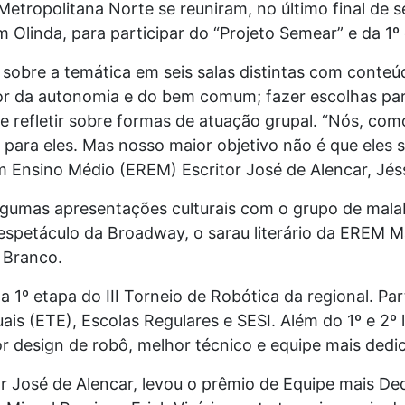
etropolitana Norte se reuniram, no último final de 
Olinda, para participar do “Projeto Semear” e da 1º
s sobre a temática em seis salas distintas com conte
vor da autonomia e do bem comum; fazer escolhas par
 e refletir sobre formas de atuação grupal. “Nós, co
 para eles. Mas nosso maior objetivo não é que eles 
m Ensino Médio (EREM) Escritor José de Alencar, Jés
gumas apresentações culturais com o grupo de mala
espetáculo da Broadway, o sarau literário da EREM Ma
o Branco.
 a 1º etapa do III Torneio de Robótica da regional. P
is (ETE), Escolas Regulares e SESI. Além do 1º e 2º 
r design de robô, melhor técnico e equipe mais ded
r José de Alencar, levou o prêmio de Equipe mais Ded