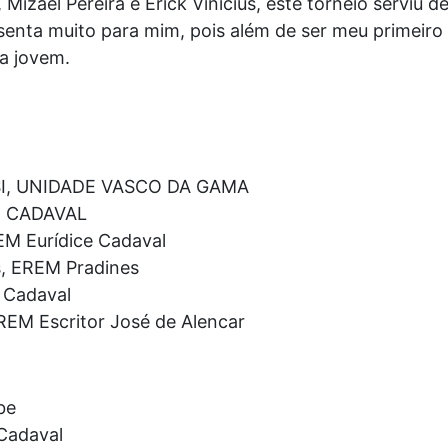
Mizael Pereira e Erick Vinícius, este torneio serviu d
esenta muito para mim, pois além de ser meu primeir
a jovem.
ESI, UNIDADE VASCO DA GAMA
E CADAVAL
M Eurídice Cadaval
s, EREM Pradines
e Cadaval
REM Escritor José de Alencar
be
Cadaval