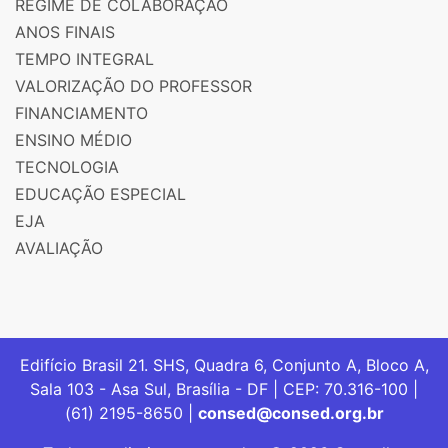
REGIME DE COLABORAÇÃO
ANOS FINAIS
TEMPO INTEGRAL
VALORIZAÇÃO DO PROFESSOR
FINANCIAMENTO
ENSINO MÉDIO
TECNOLOGIA
EDUCAÇÃO ESPECIAL
EJA
AVALIAÇÃO
Edifício Brasil 21. SHS, Quadra 6, Conjunto A, Bloco A,
Sala 103 - Asa Sul, Brasília - DF | CEP: 70.316-100 |
(61) 2195-8650 |
consed@consed.org.br