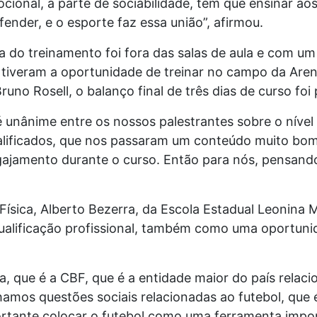
cional, a parte de sociabilidade, tem que ensinar ao
fender, e o esporte faz essa união”, afirmou.
ia do treinamento foi fora das salas de aula e com um
s tiveram a oportunidade de treinar no campo da Ar
uno Rosell, o balanço final de três dias de curso foi 
é unânime entre os nossos palestrantes sobre o nível
alificados, que nos passaram um conteúdo muito bom,
gajamento durante o curso. Então para nós, pensando
ísica, Alberto Bezerra, da Escola Estadual Leonina 
ualificação profissional, também como uma oportuni
, que é a CBF, que é a entidade maior do país relaci
amos questões sociais relacionadas ao futebol, que 
portante colocar o futebol como uma ferramenta impo