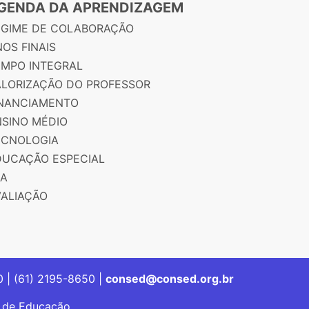
GENDA DA APRENDIZAGEM
EGIME DE COLABORAÇÃO
OS FINAIS
EMPO INTEGRAL
ALORIZAÇÃO DO PROFESSOR
INANCIAMENTO
NSINO MÉDIO
ECNOLOGIA
DUCAÇÃO ESPECIAL
JA
VALIAÇÃO
00 | (61) 2195-8650 |
consed@consed.org.br
s de Educação