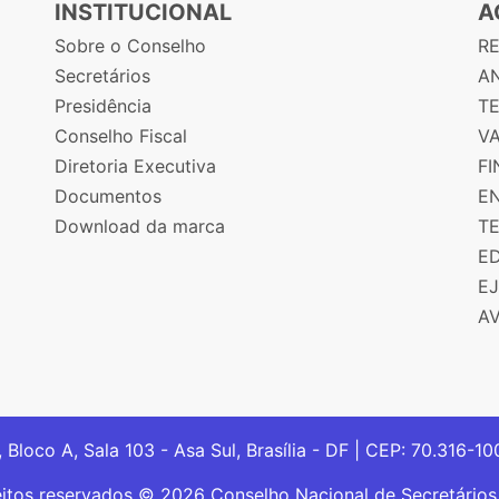
INSTITUCIONAL
A
Sobre o Conselho
R
Secretários
AN
Presidência
T
Conselho Fiscal
V
Diretoria Executiva
F
Documentos
E
Download da marca
T
E
E
A
, Bloco A, Sala 103 - Asa Sul, Brasília - DF | CEP: 70.316-1
eitos reservados © 2026 Conselho Nacional de Secretário