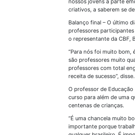
nossos jovens a parte emo
criativos, a saberem se de
Balanço final – O último d
professores participante
o representante da CBF, Br
“Para nós foi muito bom, 
são professores muito qu
professores com total en
receita de sucesso”, disse.
O professor de Educação F
curso para além de uma q
centenas de crianças.
“É uma chancela muito boa
importante porque trabalh
qualquer brasileiro. É im