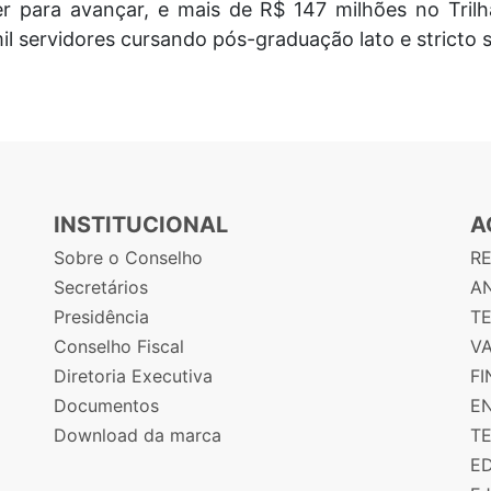
r para avançar, e mais de R$ 147 milhões no Trilh
il servidores cursando pós-graduação lato e stricto 
INSTITUCIONAL
A
Sobre o Conselho
R
Secretários
AN
Presidência
T
Conselho Fiscal
V
Diretoria Executiva
F
Documentos
E
Download da marca
T
E