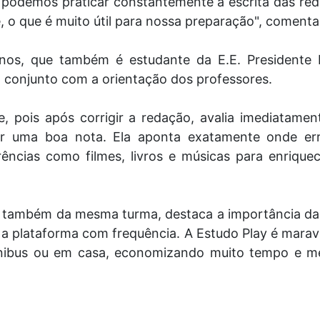
 podemos praticar constantemente a escrita das red
e, o que é muito útil para nossa preparação", coment
nos, que também é estudante da E.E. Presidente 
m conjunto com a orientação dos professores.
e, pois após corrigir a redação, avalia imediatame
ar uma boa nota. Ela aponta exatamente onde er
ências como filmes, livros e músicas para enriquec
, também da mesma turma, destaca a importância da
a plataforma com frequência. A Estudo Play é maravi
 ônibus ou em casa, economizando muito tempo e m