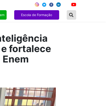
gem
Escola de Formação
nteligência
 e fortalece
o Enem