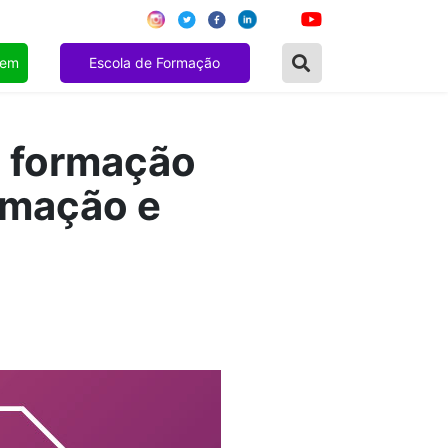
gem
Escola de Formação
e formação
rmação e