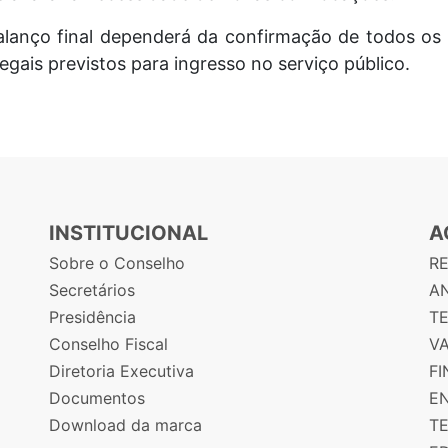
alanço final dependerá da confirmação de todos o
egais previstos para ingresso no serviço público.
INSTITUCIONAL
A
Sobre o Conselho
R
Secretários
AN
Presidência
T
Conselho Fiscal
V
Diretoria Executiva
F
Documentos
E
Download da marca
T