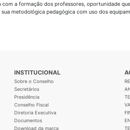
 com a formação dos professores, oportunidade que
ar sua metodológica pedagógica com uso dos equipa
INSTITUCIONAL
A
Sobre o Conselho
R
Secretários
AN
Presidência
T
Conselho Fiscal
V
Diretoria Executiva
F
Documentos
E
Download da marca
T